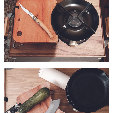
Confirm your age
Are you 18 years old or older?
NO, I'M NOT
YES, I AM