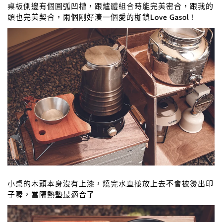
桌板側邊有個圓弧凹槽，跟爐體組合時能完美密合，跟我的
頭也完美契合，兩個剛好湊一個愛的枷鎖Love Gasol !
小桌的木頭本身沒有上漆，燒完水直接放上去不會被燙出印
子喔，當隔熱墊最適合了