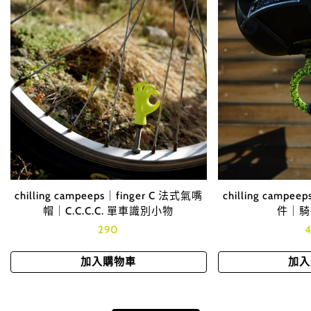
chilling campeeps｜finger C 法式氣嘴
chilling campe
帽｜C.C.C.C. 單車識別小物
件｜騎
Translation
290
T
missing:
m
zh-
z
加入購物車
加入
TW.products.product.price.regular_price
T