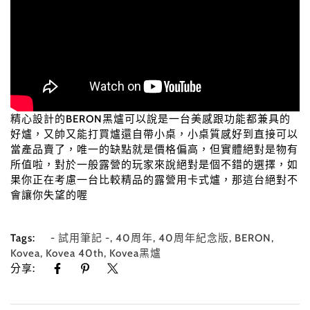
精心設計的BERON黑爐可以說是一台美感跟功能都兼具的
好爐，又帥又能打買爐還自帶小桌，小桌質感好到直接可以
當產品賣了，唯一的缺點就是價格偏高，但實體絕對是物有
所值啦，對於一般露營的玩家來說絕對是個不錯的選擇，如
果你正在考慮一台比較精品的露營用卡式爐，那這台絕對不
會讓你失望的喔
Tags:
- 試用筆記 -
,
40周年
,
40周年紀念版
,
BERON
,
Kovea
,
Kovea 40th
,
Kovea黑爐
分享: