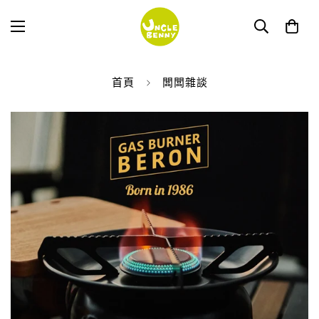
首頁
闆闆雜談