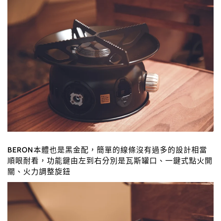
BERON本體也是黑金配，簡單的線條沒有過多的設計相當
順眼耐看，功能鍵由左到右分別是瓦斯罐口
、
一鍵式點火開
關
、火力調整旋鈕