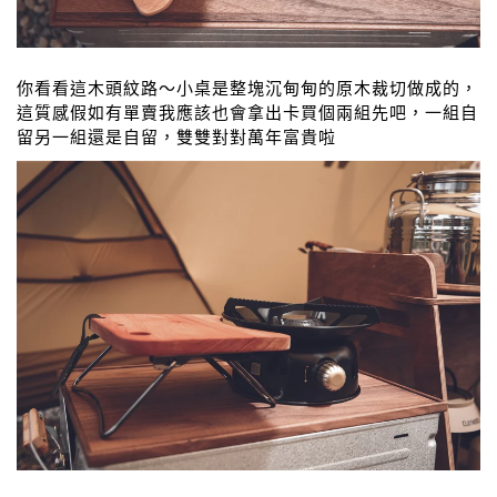
你看看這木頭紋路～小桌是整塊沉甸甸的原木裁切做成的，
這質感假如有單賣我應該也會拿出卡買個兩組先吧，一組自
留另一組還是自留，雙雙對對萬年富貴啦