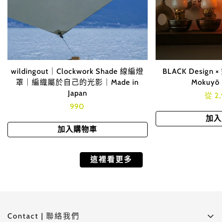
wildingout｜Clockwork Shade 線編燈
BLACK Design 
罩｜編織屬於自己的光影｜Made in
Mokuy
Japan
Tran
從 2
Translation
990
miss
missing:
zh-
加入
zh-
TW.p
加入購物車
TW.products.product.price.regular_price
這裡看更多
Contact | 聯絡我們