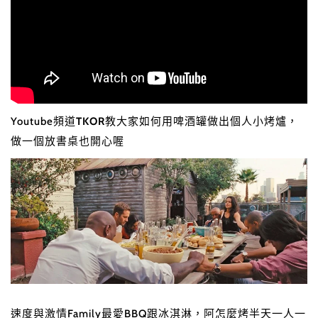
Youtube頻道
TKOR
教大家如何用啤酒罐做出個人小烤爐，
做一個放書桌也開心喔
速度與激情Family最愛BBQ跟冰淇淋，
阿怎麼烤半天一人一