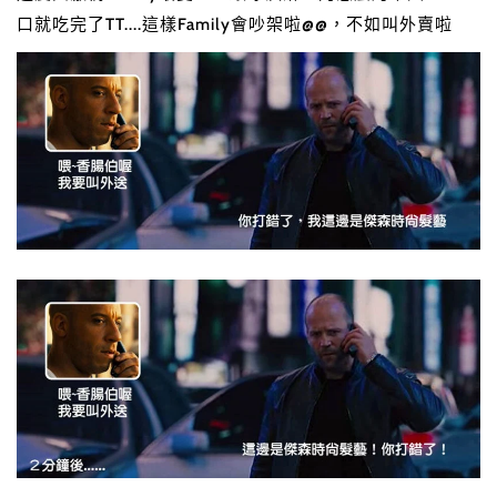
口就吃完了TT....這樣Family會吵架啦@@，不如叫外賣啦