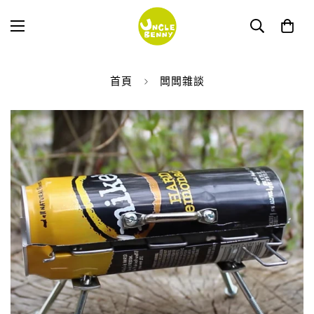
首頁
闆闆雜談