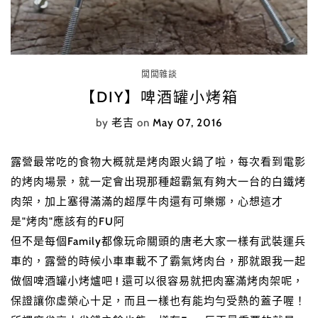
闆闆雜談
【DIY】啤酒罐小烤箱
by
老吉
on
May 07, 2016
露營最常吃的食物大概就是烤肉跟火鍋了啦，每次看到電影
的烤肉場景，就一定會出現那種超霸氣有夠大一台的白鐵烤
肉架，加上塞得滿滿的超厚牛肉還有可樂娜，心想這才
是"烤肉"應該有的FU阿
但不是每個Family都像玩命關頭的唐老大家一樣有武裝運兵
車的，露營的時候小車車載不了霸氣烤肉台，那就跟我一起
做個啤酒罐小烤爐吧 ! 還可以很容易就把肉塞滿烤肉架呢，
保證讓你虛榮心十足，而且一樣也有能均勻受熱的蓋子喔！