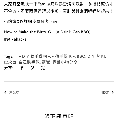
大家有空就找一下Family來場露營烤肉派對，多聯絡感情才
不會散，不要兩個禮拜以後啦，素肚與雞禽酒通通烤起來！
小烤爐DIY詳細步驟參考下面
How to Make the Bitty-Q - (A Drink-Can BBQ)
#Mikehacks
Tags:
- DIY 動手做吧 -
,
- 動手做吧 -
,
BBQ
,
DIY
,
烤肉
,
焚火台
,
自己動手做
,
露營
,
露營小物分享
分享:
舊文章
NEXT
留下訊息吧