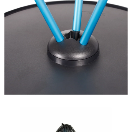
Confirm your age
Are you 18 years old or older?
NO, I'M NOT
YES, I AM