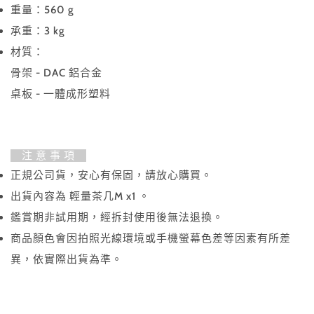
重量：560 g
承重：3 kg
材質：
骨架 - DAC 鋁合金
桌板 -
一體成形塑料
注 意 事 項
正規公司貨，安心有保固，請放心購買。
出貨內容為 輕量茶几M x1 。
鑑賞期非試用期，經拆封使用後無法退換。
商品顏色會因拍照光線環境或手機螢幕色差等因素有所差
異，依實際出貨為準。