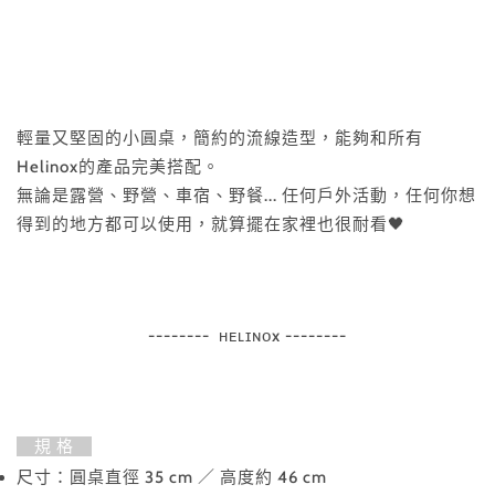
輕量又堅固的小圓桌，簡約的流線造型，能夠和所有
Helinox的產品完美搭配。
無論是露營、野營、車宿、野餐... 任何戶外活動，任何你想
得到的地方都可以使用，就算擺在家裡也很耐看🖤
-------- ʜᴇʟɪɴᴏx --------
規 格
尺寸：圓桌直徑 35 cm ／ 高度約 46 cm