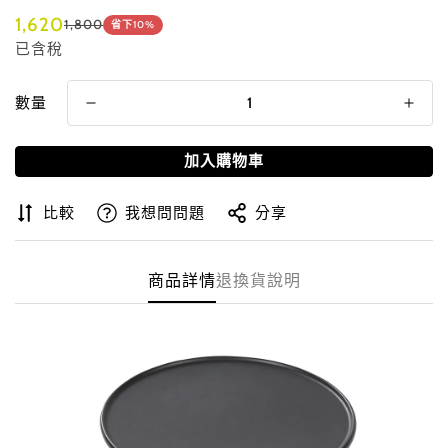
1,620
1,800
省下
10%
Translation
Translation
已含稅
missing:
missing:
zh-
zh-
TW.products.product.price.sale_price
TW.products.product.price.regular_price
數量
加入購物車
比較
我想問問題
分享
商品詳情
退換貨說明